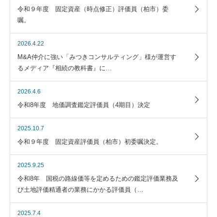
令和９年度 固定資産（時点修正）評価員（柏市）委
嘱。
2026.4.22
M&A仲介に強い「みつきコンサルティング」様が運営す
るメディア『相続の教科書』に…
2026.4.6
令和8年度 地価調査鑑定評価員（4期目）決定
2025.10.7
令和９年度 固定資産評価員（柏市）初委嘱決定。
2025.9.25
令和8年 国税の路線価等を定めるための鑑定評価業務及
び土地評価精通者の業務にかかる評価員（…
2025.7.4