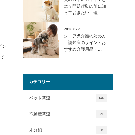
は？問題行動の前に知
っておきたい「理…
2026.07.4
シニア犬介護の始め方
｜認知症のサイン・お
イン
すすめ介護用品・…
して
カテゴリー
ペット関連
146
不動産関連
21
未分類
9