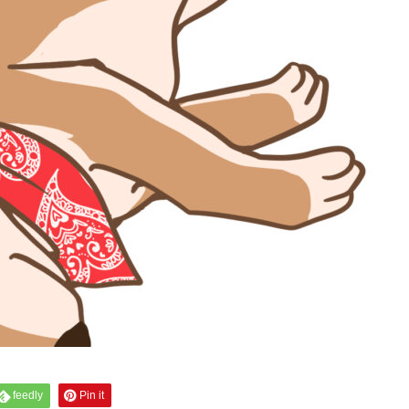
feedly
Pin it