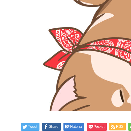
Tweet
Share
Hatena
Pocket
RSS